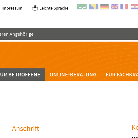
Impressum
Leichte Sprache
deren Angehörige
FÜR BETROFFENE
ONLINE-BERATUNG
FÜR FACHKR
K
Anschrift