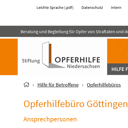
Leichte Sprache (.pdf)
Datenschutz
Intern
Beratung und Begleitung für Opfer von Straftaten und 
HILFE 
›
Hilfe für Betroffene
›
Opferhilfebüros
Opferhilfebüro Göttingen
Ansprechpersonen