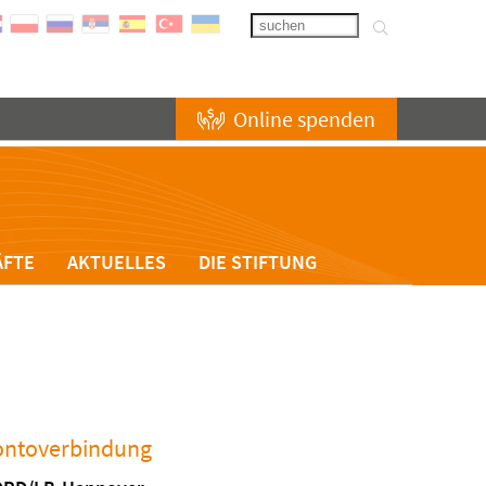
Online spenden
ÄFTE
AKTUELLES
DIE STIFTUNG
ontoverbindung